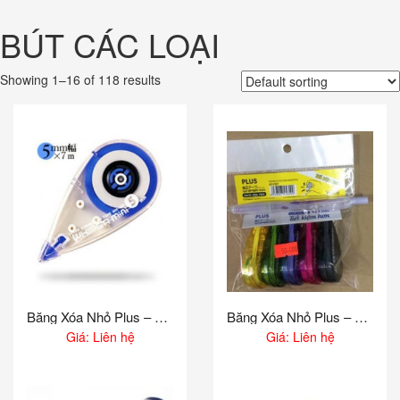
Chuyển
đến
BÚT CÁC LOẠI
phần
nội
dung
Showing 1–16 of 118 results
Băng Xóa Nhỏ Plus – WH505
Băng Xóa Nhỏ Plus – WH505 (Bộ 5 Cái)
Giá: Liên hệ
Giá: Liên hệ