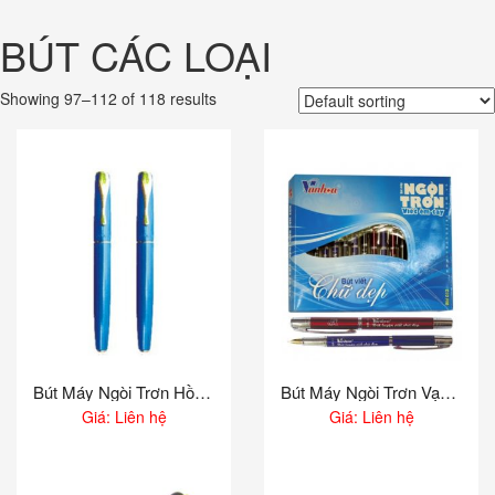
Chuyển
đến
BÚT CÁC LOẠI
phần
nội
dung
Showing 97–112 of 118 results
Bút Máy Ngòi Trơn Hồng Hà 2009
Bút Máy Ngòi Trơn Vạn Hoa – BM12
Giá: Liên hệ
Giá: Liên hệ