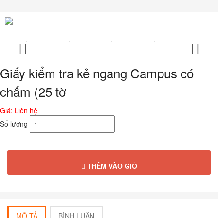
Chuyển
đến
phần
nội
dung
Giấy kiểm tra kẻ ngang Campus có
chấm (25 tờ
Giá: Liên hệ
Số lượng
THÊM VÀO GIỎ
MÔ TẢ
BÌNH LUẬN