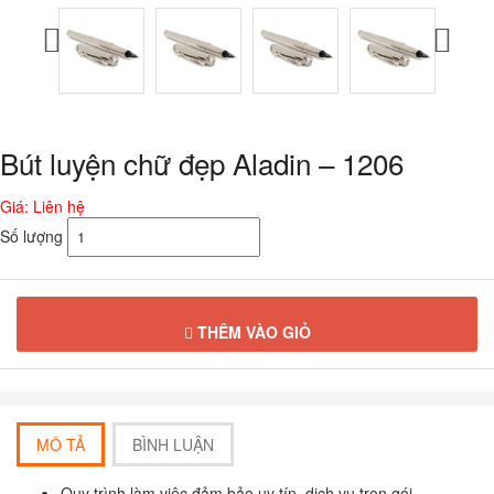
Bút luyện chữ đẹp Aladin – 1206
Giá: Liên hệ
Số lượng
THÊM VÀO GIỎ
MÔ TẢ
BÌNH LUẬN
Quy trình làm việc đảm bảo uy tín, dịch vụ trọn gói