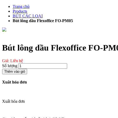
Chuyển
Trang chủ
đến
Products
phần
BÚT CÁC LOẠI
nội
Bút lông dầu Flexoffice FO-PM05
dung
Bút lông dầu Flexoffice FO-PM
Giá: Liên hệ
Số lượng
Thêm vào giỏ
Xuât hóa đơn
Xuất hóa đơn