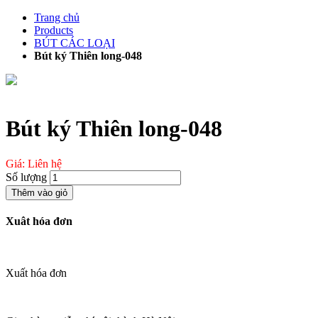
Chuyển
Trang chủ
đến
Products
phần
BÚT CÁC LOẠI
nội
Bút ký Thiên long-048
dung
Bút ký Thiên long-048
Giá: Liên hệ
Số lượng
Thêm vào giỏ
Xuât hóa đơn
Xuất hóa đơn