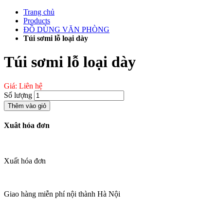
Chuyển
Trang chủ
đến
Products
phần
ĐỒ DÙNG VĂN PHÒNG
nội
Túi sơmi lỗ loại dày
dung
Túi sơmi lỗ loại dày
Giá: Liên hệ
Số lượng
Thêm vào giỏ
Xuât hóa đơn
Xuất hóa đơn
Giao hàng miễn phí nội thành Hà Nội