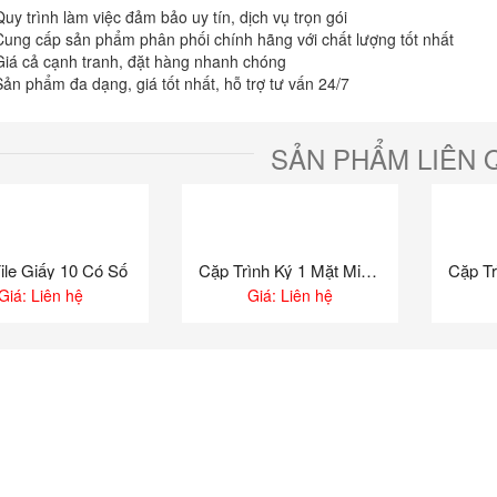
Quy trình làm việc đảm bảo uy tín, dịch vụ trọn gói
t máy Hồng Hà 2270
Túi bút 303
Cung cấp sản phẩm phân phối chính hãng với chất lượng tốt nhất
: Liên hệ
135,000
₫
Giá cả cạnh tranh, đặt hàng nhanh chóng
127,000
₫
Sản phẩm đa dạng, giá tốt nhất, hỗ trợ tư vấn 24/7
 máy nét trơn Smile
Túi bút 351F
: Liên hệ
160,000
₫
145,000
₫
SẢN PHẨM LIÊN 
 máy nét trơn Color
Túi bút 509
: Liên hệ
160,000
₫
144,000
₫
ile Giấy 10 Có Số
Cặp Trình Ký 1 Mặt Mica Shuter A4 S810
Giá: Liên hệ
Giá: Liên hệ