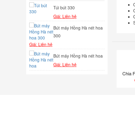
Túi bút 330
Bú
Giá: Liên hệ
Giá
127,000
₫
Bút máy Hồng Hà nét hoa
Bút
1F
300
Giá
145,000
₫
Giá: Liên hệ
Bút
Bút máy Hồng Hà nét hoa
Giá
144,000
₫
Giá: Liên hệ
Chia F