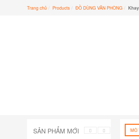
Chuyển
Trang chủ
Products
ĐỒ DÙNG VĂN PHÒNG
Khay
đến
phần
nội
dung
SẢN PHẨM MỚI
MÔ 