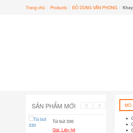
Chuyển
Trang chủ
Products
ĐỒ DÙNG VĂN PHÒNG
Khay
đến
phần
nội
dung
SẢN PHẨM MỚI
MÔ 
Túi bút 330
Bú
Giá: Liên hệ
Giá
127,000
₫