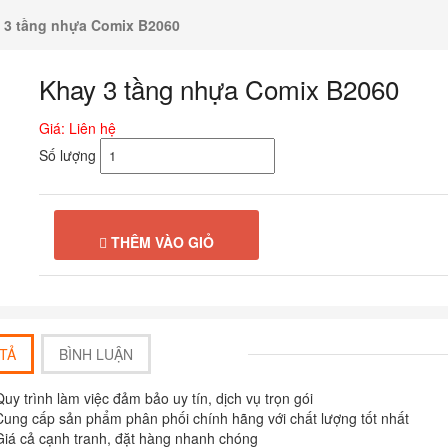
 3 tầng nhựa Comix B2060
Khay 3 tầng nhựa Comix B2060
Giá: Liên hệ
Số lượng
THÊM VÀO GIỎ
TẢ
BÌNH LUẬN
Quy trình làm việc đảm bảo uy tín, dịch vụ trọn gói
t máy Hồng Hà 2270
Túi bút 303
Cung cấp sản phẩm phân phối chính hãng với chất lượng tốt nhất
: Liên hệ
135,000
₫
Giá cả cạnh tranh, đặt hàng nhanh chóng
127,000
₫