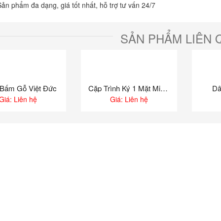
Sản phẩm đa dạng, giá tốt nhất, hỗ trợ tư vấn 24/7
 máy nét trơn Smile
Túi bút 351F
: Liên hệ
160,000
₫
145,000
₫
SẢN PHẨM LIÊN 
 máy nét trơn Color
Túi bút 509
: Liên hệ
160,000
₫
144,000
₫
Bấm Gỗ Việt Đức
Cặp Trình Ký 1 Mặt Mica Xukiva A6 195
Dâ
Giá: Liên hệ
Giá: Liên hệ