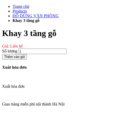
Chuyển
Trang chủ
đến
Products
phần
ĐỒ DÙNG VĂN PHÒNG
nội
Khay 3 tầng gỗ
dung
Khay 3 tầng gỗ
Giá: Liên hệ
Số lượng
Thêm vào giỏ
Xuât hóa đơn
Xuất hóa đơn
Giao hàng miễn phí nội thành Hà Nội