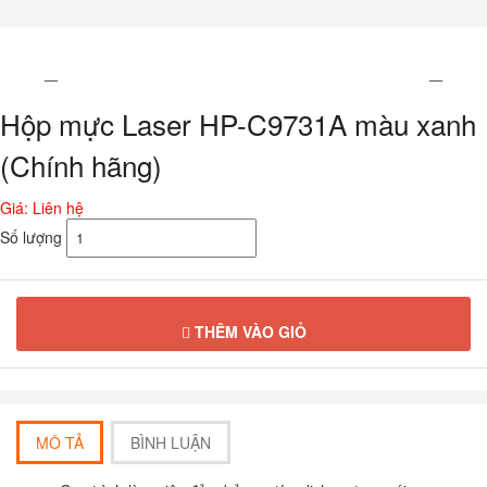
Chuyển
đến
phần
nội
dung
Hộp mực Laser HP-C9731A màu xanh
(Chính hãng)
Giá: Liên hệ
Số lượng
THÊM VÀO GIỎ
MÔ TẢ
BÌNH LUẬN