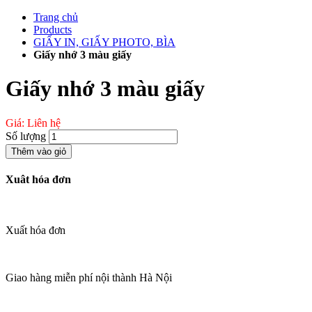
Chuyển
Trang chủ
đến
Products
phần
GIẤY IN, GIẤY PHOTO, BÌA
nội
Giấy nhớ 3 màu giấy
dung
Giấy nhớ 3 màu giấy
Giá: Liên hệ
Số lượng
Thêm vào giỏ
Xuât hóa đơn
Xuất hóa đơn
Giao hàng miễn phí nội thành Hà Nội