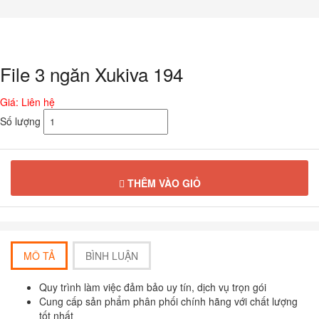
Chuyển
đến
phần
nội
dung
File 3 ngăn Xukiva 194
Giá: Liên hệ
Số lượng
THÊM VÀO GIỎ
MÔ TẢ
BÌNH LUẬN
Quy trình làm việc đảm bảo uy tín, dịch vụ trọn gói
Cung cấp sản phẩm phân phối chính hãng với chất lượng
tốt nhất