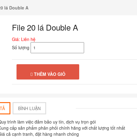
20 lá Double A
File 20 lá Double A
Giá: Liên hệ
Số lượng
THÊM VÀO GIỎ
TẢ
BÌNH LUẬN
Quy trình làm việc đảm bảo uy tín, dịch vụ trọn gói
t máy Hồng Hà 2270
Túi bút 303
Cung cấp sản phẩm phân phối chính hãng với chất lượng tốt nhất
: Liên hệ
135,000
₫
Giá cả cạnh tranh, đặt hàng nhanh chóng
127,000
₫