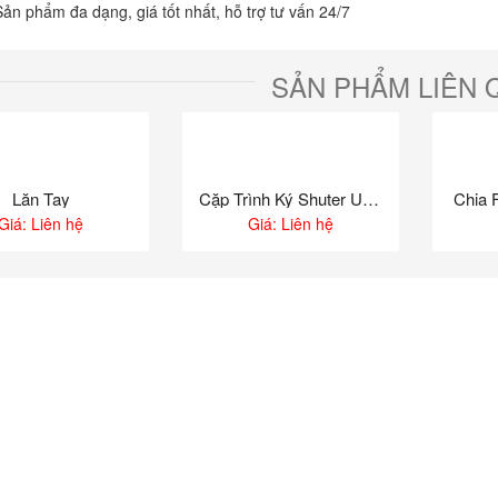
Sản phẩm đa dạng, giá tốt nhất, hỗ trợ tư vấn 24/7
 máy nét trơn Smile
Túi bút 351F
: Liên hệ
160,000
₫
145,000
₫
SẢN PHẨM LIÊN 
 máy nét trơn Color
Túi bút 509
: Liên hệ
160,000
₫
144,000
₫
Lăn Tay
Cặp Trình Ký Shuter U1032
Chia 
Giá: Liên hệ
Giá: Liên hệ