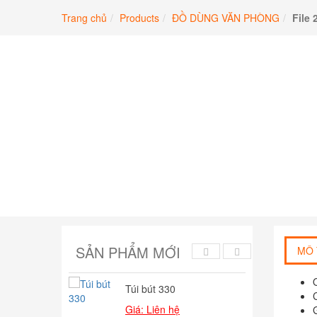
Chuyển
Trang chủ
Products
ĐỒ DÙNG VĂN PHÒNG
File 
đến
phần
nội
dung
SẢN PHẨM MỚI
MÔ 
Túi bút 330
Bú
Giá: Liên hệ
Giá
127,000
₫