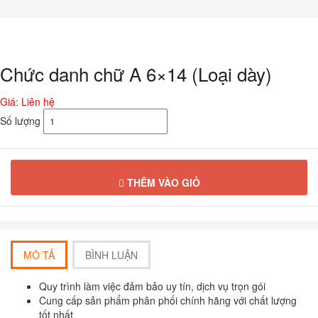
Chuyển
đến
phần
nội
dung
Chức danh chữ A 6×14 (Loại dày)
Giá: Liên hệ
Số lượng
THÊM VÀO GIỎ
MÔ TẢ
BÌNH LUẬN
Quy trình làm việc đảm bảo uy tín, dịch vụ trọn gói
Cung cấp sản phẩm phân phối chính hãng với chất lượng
tốt nhất