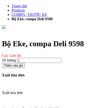
Chuyển
Trang chủ
đến
Products
phần
COMPA, THƯỚC KẺ
nội
Bộ Eke, compa Deli 9598
dung
Bộ Eke, compa Deli 9598
Giá: Liên hệ
Số lượng
Thêm vào giỏ
Xuât hóa đơn
Xuất hóa đơn