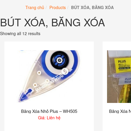
Chuyển
Trang chủ
Products
BÚT XÓA, BĂNG XÓA
đến
phần
BÚT XÓA, BĂNG XÓA
nội
dung
Showing all 12 results
Băng Xóa Nhỏ Plus – WH505
Băng Xóa N
Giá: Liên hệ